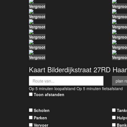
Aantal kamers
4
Vergroot
Vergroo
Aantal slaapkamers
3
Vergroot
Vergroo
Aantal woonlagen
3
Vergroot
Vergroo
Aantal etages
2
Aantal badkamers
1
Vergroot
Vergroo
Badkamervoorzieningen
do
Vergroot
Vergroo
Keuken type
dic
Vergroot
Vergroo
Isolatie en verwarming
Kaart
Bilderdijkstraat 27RD
Haar
Soort verwarming
cv 
Warmwater installatie
ge
plan r
Ketel gas/olie
ga
Op 5 minuten loopafstand
Op 5 minuten fietsafstand
Toon afstanden
Ketel eigendom
ei
Energielabel
Scholen
Tank
Energielabel
G
Parken
Hulp
Einddatum energielabel
20
Vervoer
Bank