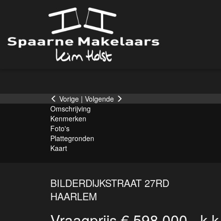
Vorige
|
Volgende
Omschrijving
Kenmerken
Foto's
Plattegronden
Kaart
BILDERDIJKSTRAAT 27RD
HAARLEM
Vraagprijs € 598.000,- k.k