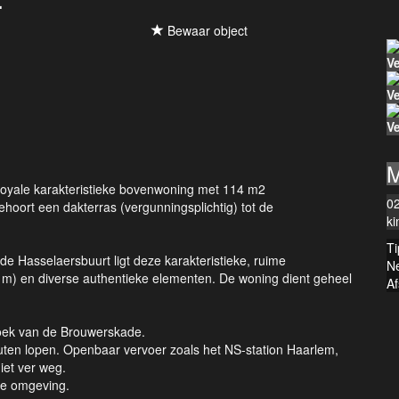
Bewaar object
V
V
V
M
 royale karakteristieke bovenwoning met 114 m2
0
ehoort een dakterras (vergunningsplichtig) tot de
k
T
de Hasselaersbuurt ligt deze karakteristieke, ruime
N
m) en diverse authentieke elementen. De woning dient geheel
A
hoek van de Brouwerskade.
nuten lopen. Openbaar vervoer zoals het NS-station Haarlem,
iet ver weg.
 de omgeving.