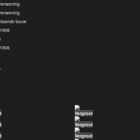
venwoning
venwoning
staande bouw
 1906
e
 1906
e
mengesteld dak
tumineuze dakbedekking, pannen
t
Vergroot
4 m²
t
2 m³
Vergroot
t
Vergroot