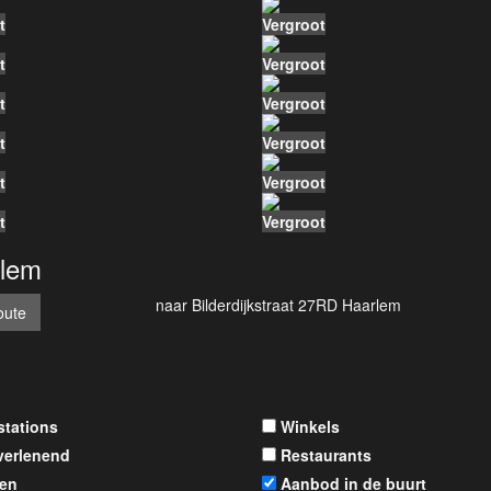
t
Vergroot
t
Vergroot
t
Vergroot
t
Vergroot
uche
t
Vergroot
hte keuken
t
Vergroot
lem
ketel, gaskachels
naar
Bilderdijkstraat 27RD
Haarlem
iser eigendom
oute
s
gendom
stations
Winkels
verlenend
Restaurants
35-09-08
en
Aanbod in de buurt