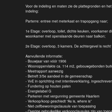
Voor de indeling en maten zie de plattegronden en het
indeling:
Parterre: entree met meterkast en trapopgang naar;
1e Etage: overloop, toilet, dichte keuken, voorkamer d
woonkamer met openslaande deuren naar balkon;
2e Etage: overloop, 3 kamers. De achtergevel is recht
Aanvullende informatie:
- Bouwjaar van vóór 1906
- Woonoppervlakte ca. 114 m2, gebouwgebonden buit
- Meetrapport aanwezig
- Betreft 3/5e aandeel in de gemeenschap
- VvE in oprichting met intentieverklaring, ingeschreve
- Fundering op houten palen
- Energielabel G
- Parkeren met vergunning gemeente Haarlem
- Verkoop/koop geschiedt “As is, where is”
- Niet-zelfbewoningsclausule van toepassing
- Overige gebruikelijke verkoopclausules zijn van toep