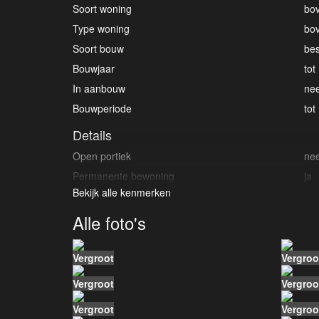
Soort woning
bo
Type woning
bo
Soort bouw
be
Bouwjaar
tot
In aanbouw
ne
Bouwperiode
tot
Details
Open portiek
ne
Permanente bewoning
ja
Bekijk alle kenmerken
Daktype
sa
Dakmateriaal
bi
Alle foto's
Oppervlakten en inhoud
Vergroot
Vergroo
Woonoppervlakte
11
Inhoud
Vergroot
Vergroo
40
Indeling
Vergroot
Vergroo