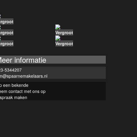
ergroot
ergroot
Vergroot
ergroot
Vergroot
eer informatie
23-5344207
im@spaarnemakelaars.nl
ip een bekende
eem contact met ons op
fspraak maken